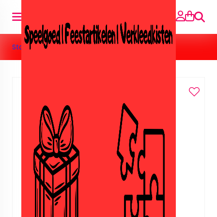
Suche
Startseite
»
Raam stickers Frozen.