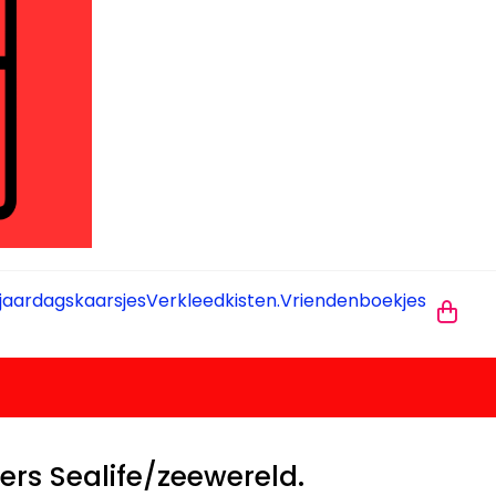
jaardagskaarsjes
Verkleedkisten.
Vriendenboekjes
rs Sealife/zeewereld.