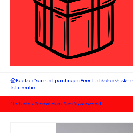
Boeken
Diamant paintingen.
Feestartikelen
Maskers
Informatie
Startseite
»
Raamstickers Sealife/zeewereld.