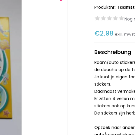
Produktnr.:
raamst
Nog 
€2,98
exkl. mws
Beschreibung
Raam/auto stickers
de douche op de te
Je kunt je eigen f
stickers.
Daarnaast vermaken
Er zitten 4 vellen 
stickers ook op kun
De stickers zijn he
Opzoek naar andere
auto/raamstickers.