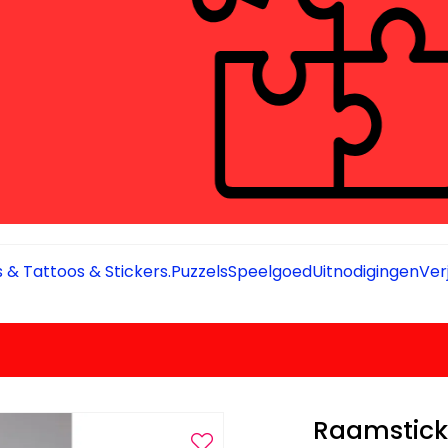
 & Tattoos & Stickers.
Puzzels
Speelgoed
Uitnodigingen
Ver
Raamsticke