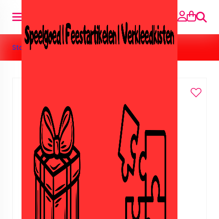
Suche
Startseite
»
Raamstickers wildlife/wilde dieren.