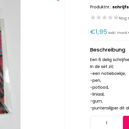
Produktnr.:
schrijf
Nog 
€1,95
exkl. mwst
Beschreibung
Een 6 delig schrijfs
In de set zit;
-een notieboekje,
-pen,
-potlood,
-liniaal,
-gum,
-puntenslijper dit a