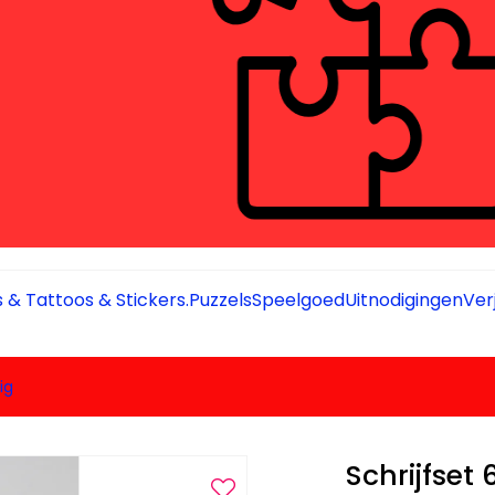
 & Tattoos & Stickers.
Puzzels
Speelgoed
Uitnodigingen
Ver
ig
Schrijfset 