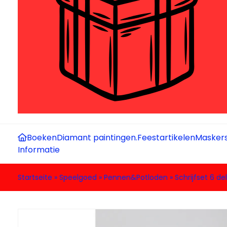
Boeken
Diamant paintingen.
Feestartikelen
Maskers
Informatie
Startseite
»
Speelgoed
»
Pennen&Potloden
»
Schrijfset 6 del