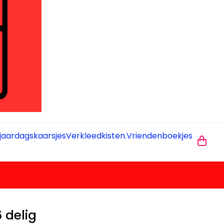
jaardagskaarsjes
Verkleedkisten.
Vriendenboekjes
6 delig