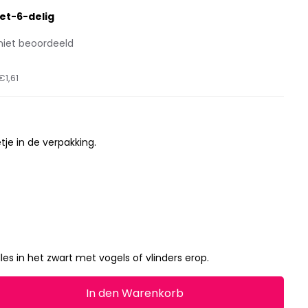
set-6-delig
niet beoordeeld
€1,61
etje in de verpakking.
lles in het zwart met vogels of vlinders erop.
In den Warenkorb