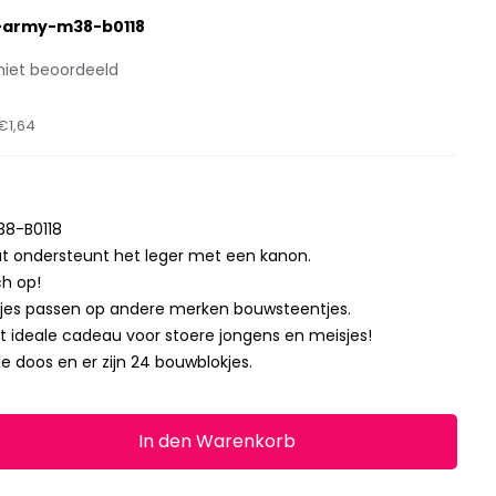
-army-m38-b0118
niet beoordeeld
€1,64
38-B0118
t ondersteunt het leger met een kanon.
ch op!
jes passen op andere merken bouwsteentjes.
t ideale cadeau voor stoere jongens en meisjes!
 de doos en er zijn 24 bouwblokjes.
In den Warenkorb