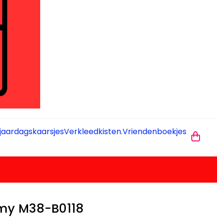
jaardagskaarsjes
Verkleedkisten.
Vriendenboekjes
my M38-B0118