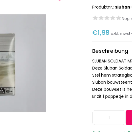
Produktnr.:
sluban
Nog 
€1,98
exkl. mwst
Beschreibung
SLUBAN SOLDAAT M
Deze Sluban Soldaa
Stel hem strategis
Sluban bouwsteent
Deze bouwset is he
Er zit 1 poppetje in