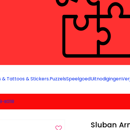
 & Tattoos & Stickers.
Puzzels
Speelgoed
Uitnodigingen
Ver
8-B0118
Sluban Ar