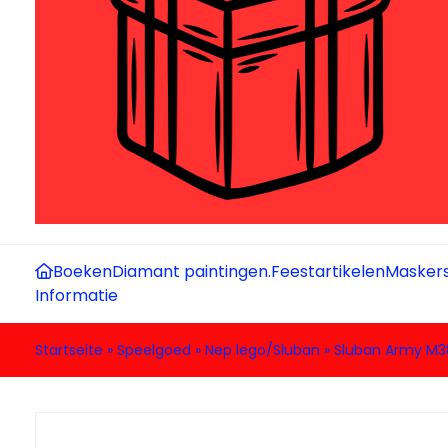
Boeken
Diamant paintingen.
Feestartikelen
Maskers
Informatie
Startseite
»
Speelgoed
»
Nep lego/Sluban
»
Sluban Army M3