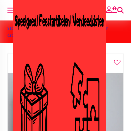
Suche
Startseite
»
Speelgoed
»
Nep lego/Sluban
»
Sluban
crazyrace