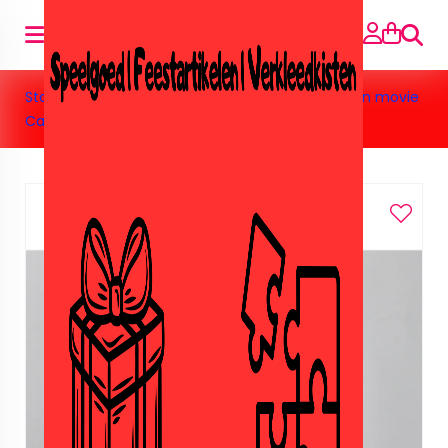
Suche
Startseite
»
Speelgoed
»
Nep lego/Sluban
»
Sluban movie
Camera