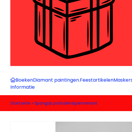
Boeken
Diamant paintingen.
Feestartikelen
Maskers
Informatie
Startseite
»
Spangas potloden&pennenset