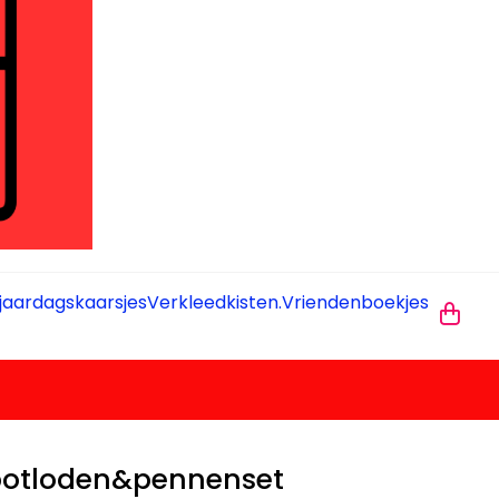
jaardagskaarsjes
Verkleedkisten.
Vriendenboekjes
potloden&pennenset