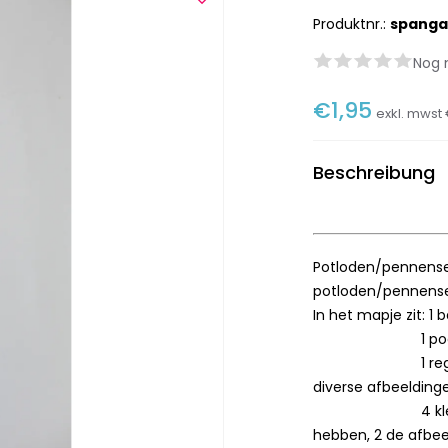
Produktnr.:
spanga
Nog 
€1,95
exkl. mwst
Beschreibung
Potloden/pennense
potloden/pennense
In het mapje zit: 1 
1 podlood met 
1 regenboogpot
diverse afbeelding
4 kleurpotlode
hebben, 2 de afbee