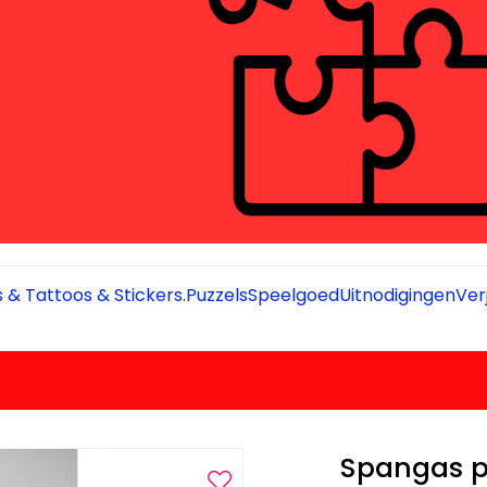
 & Tattoos & Stickers.
Puzzels
Speelgoed
Uitnodigingen
Ver
Spangas 