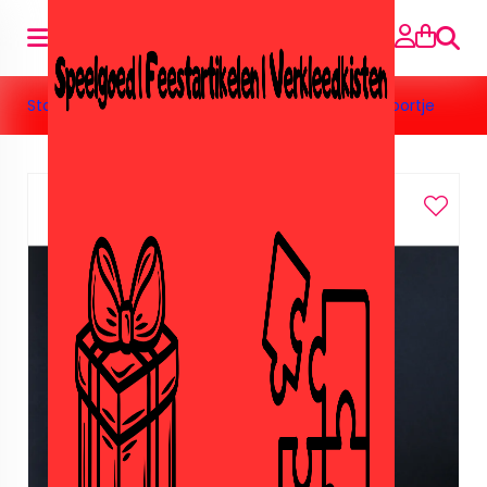
Suche
Startseite
»
Boeken
»
Leesboeken
»
Stripboekje Noortje