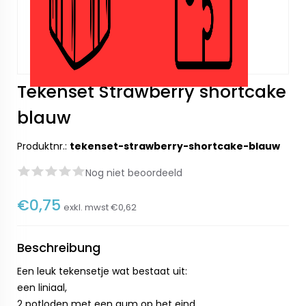
Tekenset Strawberry shortcake
blauw
Produktnr.:
tekenset-strawberry-shortcake-blauw
Nog niet beoordeeld
€0,75
exkl. mwst
€0,62
Beschreibung
Een leuk tekensetje wat bestaat uit:
een liniaal,
2 potloden met een gum op het eind,