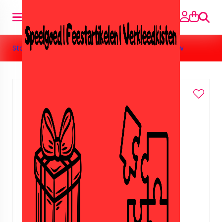
Suche
Startseite
»
Tekenset Strawberry shortcake blauw