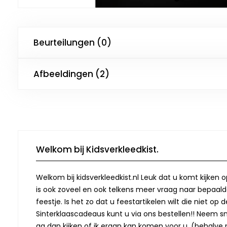
Beurteilungen (0)
Afbeeldingen (2)
Welkom bij Kidsverkleedkist.
Welkom bij kidsverkleedkist.nl Leuk dat u komt kijken 
is ook zoveel en ook telkens meer vraag naar bepaalde
feestje. Is het zo dat u feestartikelen wilt die niet 
Sinterklaascadeaus kunt u via ons bestellen!! Neem snel
ga dan kijken of ik eraan kan komen voor u. (behalve p