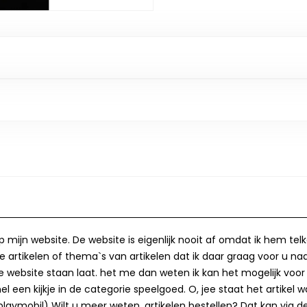
op mijn website. De website is eigenlijk nooit af omdat ik hem te
 artikelen of thema`s van artikelen dat ik daar graag voor u naa
op de website staan laat. het me dan weten ik kan het mogelijk v
 een kijkje in de categorie speelgoed. O, jee staat het artikel wa
laymobil) Wilt u meer weten, artikelen bestellen? Dat kan via de 