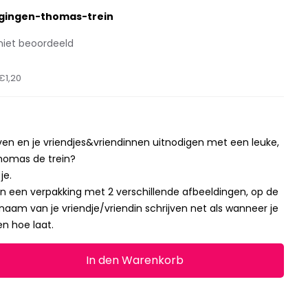
igingen-thomas-trein
niet beoordeeld
€1,20
geven en je vriendjes&vriendinnen uitnodigen met een leuke,
Thomas de trein?
je.
s in een verpakking met 2 verschillende afbeeldingen, op de
naam van je vriendje/vriendin schrijven net als wanneer je
en hoe laat.
In den Warenkorb