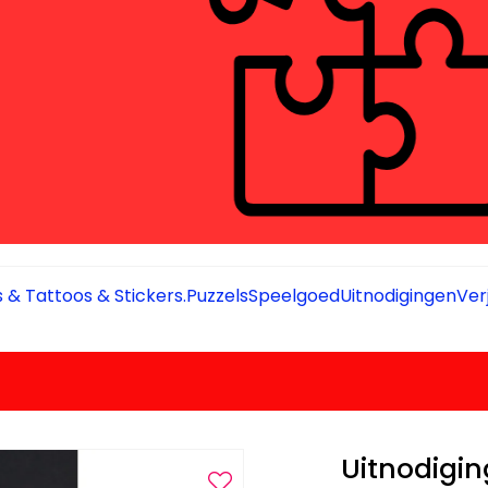
 & Tattoos & Stickers.
Puzzels
Speelgoed
Uitnodigingen
Ver
Uitnodigi