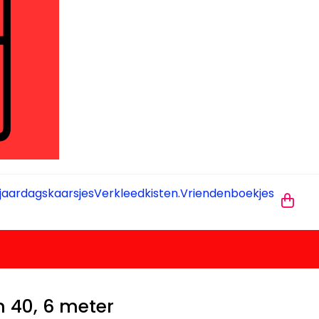
jaardagskaarsjes
Verkleedkisten.
Vriendenboekjes
n 40, 6 meter