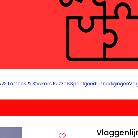
 & Tattoos & Stickers.
Puzzels
Speelgoed
Uitnodigingen
Ver
Vlaggenlij