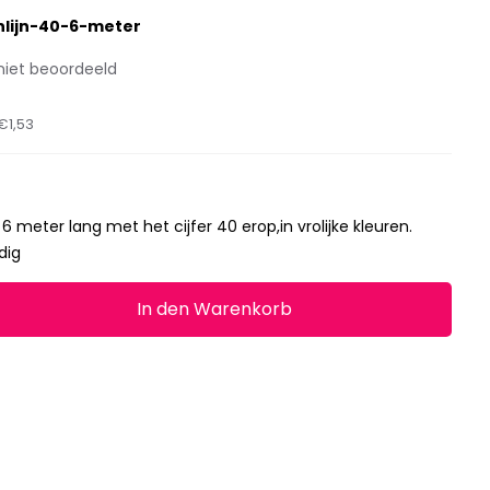
nlijn-40-6-meter
niet beoordeeld
€1,53
6 meter lang met het cijfer 40 erop,in vrolijke kleuren.
dig
In den Warenkorb