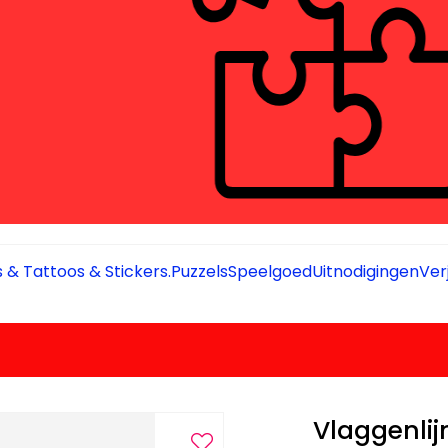
 & Tattoos & Stickers.
Puzzels
Speelgoed
Uitnodigingen
Ver
Vlaggenlijn