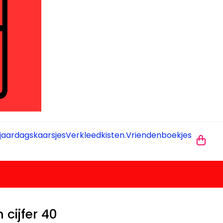
jaardagskaarsjes
Verkleedkisten.
Vriendenboekjes
 cijfer 40