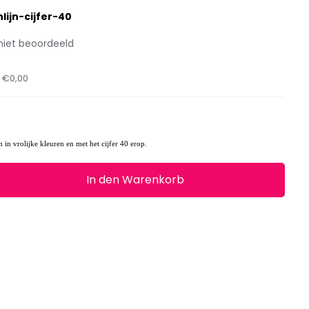
lijn-cijfer-40
niet beoordeeld
t
€0,00
 in vrolijke kleuren en met het cijfer 40 erop.
In den Warenkorb