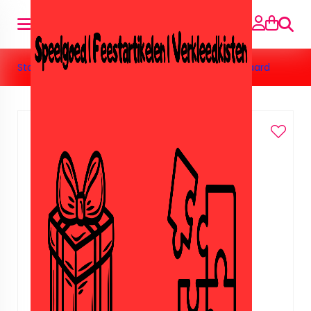
Suche
Startseite
»
Vriendenboekjes
»
Vriendenboekje paard