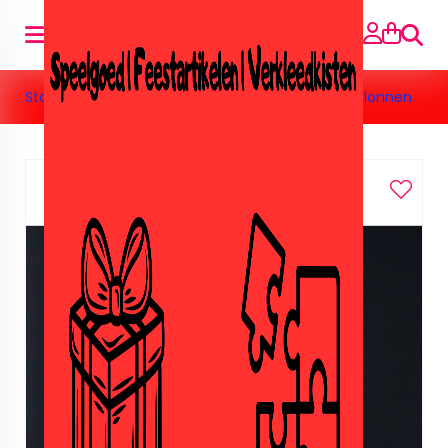
Suche
Startseite
»
Feestartikelen
»
Ballonnen
»
Witte ballonnen