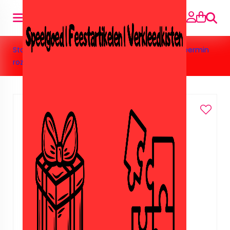
Suche
Startseite
»
Speelgoed
»
Barbie&Poppen
»
Zeemeermin
roze