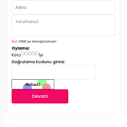
Not:
HTML'ye dönüştürülmez!
Oylama:
Kötü
İyi
Doğrulama kodunu giriniz:
Devam