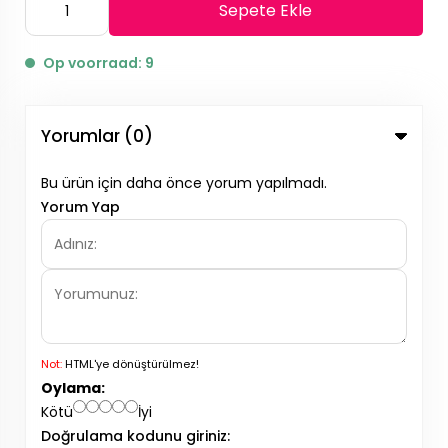
Sepete Ekle
Op voorraad: 9
Yorumlar (0)
Bu ürün için daha önce yorum yapılmadı.
Yorum Yap
Not:
HTML'ye dönüştürülmez!
Oylama:
Kötü
İyi
Doğrulama kodunu giriniz: