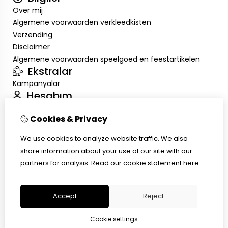
Over mij
Algemene voorwaarden verkleedkisten
Verzending
Disclaimer
Algemene voorwaarden speelgoed en feestartikelen
Ekstralar
Kampanyalar
Hesabım
Inloggen
Cookies & Privacy
Sipariş Geçmişim
Alışveriş Listem
We use cookies to analyze website traffic. We also
Müşteri Servisi
share information about your use of our site with our
İletişim
partners for analysis.
Read our cookie statement
here
Ürün İadesi
Site Haritası
Accept
Reject
Cookie settings
© Copyright 2026 |
TSB