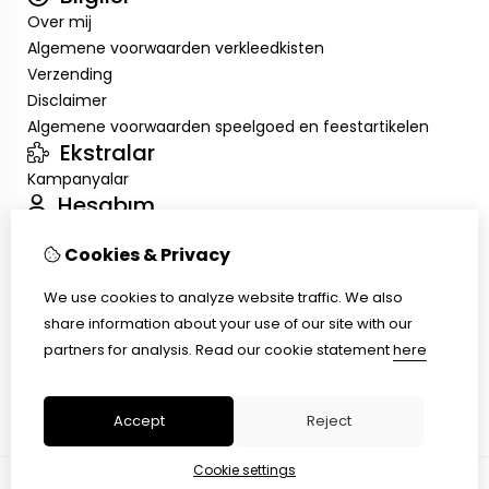
Over mij
Algemene voorwaarden verkleedkisten
Verzending
Disclaimer
Algemene voorwaarden speelgoed en feestartikelen
Ekstralar
Kampanyalar
Hesabım
Inloggen
Cookies & Privacy
Sipariş Geçmişim
Alışveriş Listem
We use cookies to analyze website traffic. We also
Müşteri Servisi
share information about your use of our site with our
İletişim
partners for analysis.
Read our cookie statement
here
Ürün İadesi
Site Haritası
Accept
Reject
Cookie settings
© Copyright 2026 |
TSB