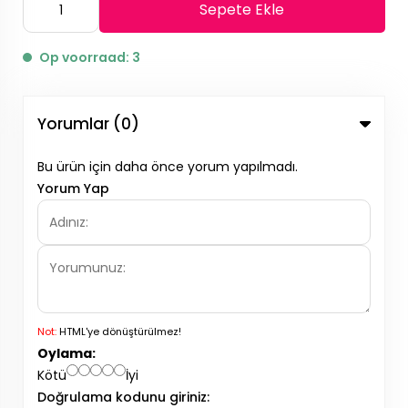
Sepete Ekle
Op voorraad: 3
Yorumlar (0)
Bu ürün için daha önce yorum yapılmadı.
Yorum Yap
Not:
HTML'ye dönüştürülmez!
Oylama:
Kötü
İyi
Doğrulama kodunu giriniz: