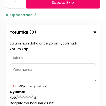
Sepete Ekle
Op voorraad: 8
Yorumlar (0)
Bu ürün için daha önce yorum yapılmadı.
Yorum Yap
Not:
HTML'ye dönüştürülmez!
Oylama:
Kötü
İyi
Doğrulama kodunu giriniz: