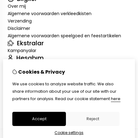
Over mij
Algemene voorwaarden verkleedkisten
Verzending
Disclaimer
Algemene voorwaarden speelgoed en feestartikelen
Ekstralar
Kampanyalar
Hesabım
Inloggen
Cookies & Privacy
Sipariş Geçmişim
Alışveriş Listem
We use cookies to analyze website traffic. We also
Müşteri Servisi
share information about your use of our site with our
İletişim
partners for analysis.
Read our cookie statement
here
Ürün İadesi
Site Haritası
Accept
Reject
Cookie settings
© Copyright 2026 |
TSB