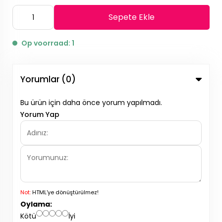
Sepete Ekle
Op voorraad: 1
Yorumlar (0)
Bu ürün için daha önce yorum yapılmadı.
Yorum Yap
Not:
HTML'ye dönüştürülmez!
Oylama:
Kötü
İyi