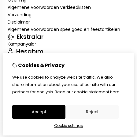
Over mij
Algemene voorwaarden verkleedkisten
Verzending
Disclaimer
Algemene voorwaarden speelgoed en feestartikelen
Ekstralar
Kampanyalar
Hesabım
Inloggen
Cookies & Privacy
Sipariş Geçmişim
Alışveriş Listem
We use cookies to analyze website traffic. We also
Müşteri Servisi
share information about your use of our site with our
İletişim
partners for analysis.
Read our cookie statement
here
Ürün İadesi
Site Haritası
Accept
Reject
Cookie settings
© Copyright 2026 |
TSB