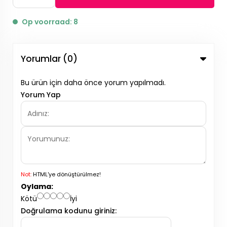
Op voorraad: 8
Yorumlar (0)
Bu ürün için daha önce yorum yapılmadı.
Yorum Yap
Not:
HTML'ye dönüştürülmez!
Oylama:
Kötü
İyi
Doğrulama kodunu giriniz: