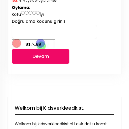
Not:
HTML'ye dönüştürülmez!
Oylama:
Kötü
İyi
Doğrulama kodunu giriniz:
Devam
Welkom bij Kidsverkleedkist.
Welkom bij kidsverkleedkist.nl Leuk dat u komt