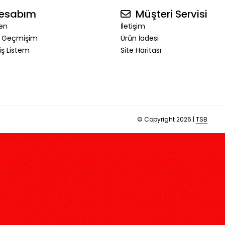
esabım
Müşteri Servisi
en
İletişim
ş Geçmişim
Ürün İadesi
riş Listem
Site Haritası
© Copyright 2026 |
TSB