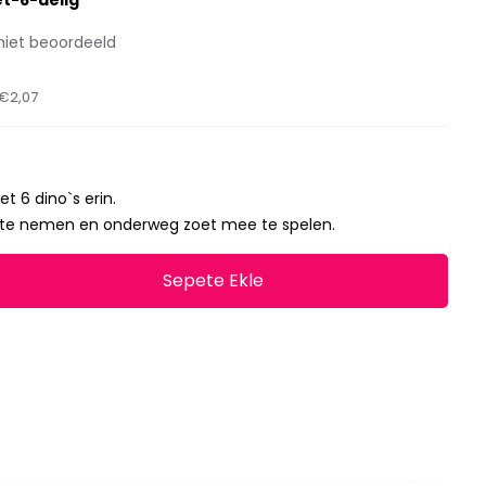
et-6-delig
niet beoordeeld
€2,07
t 6 dino`s erin.
e te nemen en onderweg zoet mee te spelen.
Sepete Ekle