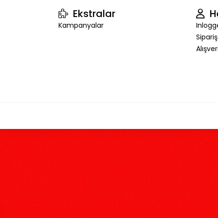
Ekstralar
H
Kampanyalar
Inlogg
Sipari
Alışve