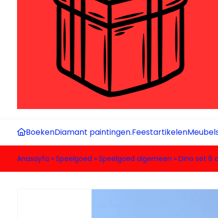
Boeken
Diamant paintingen.
Feestartikelen
Meubel
Anasayfa
»
Speelgoed
»
Speelgoed algemeen
»
Dino set 6 d