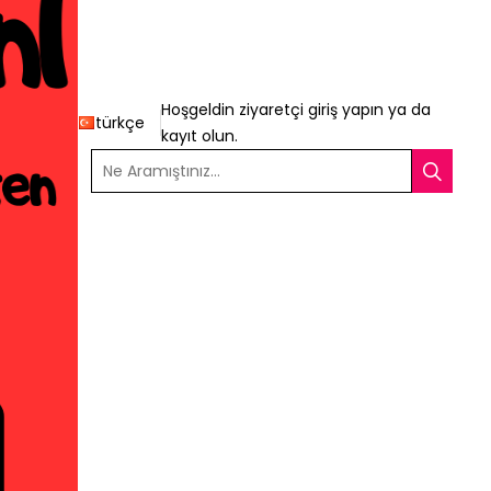
Hoşgeldin ziyaretçi
giriş yapın
ya da
türkçe
kayıt olun
.
Ne Aramıştınız...