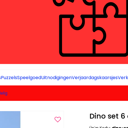
s
Puzzels
Speelgoed
Uitnodigingen
Verjaardagskaarsjes
Verk
elig
Dino set 6 