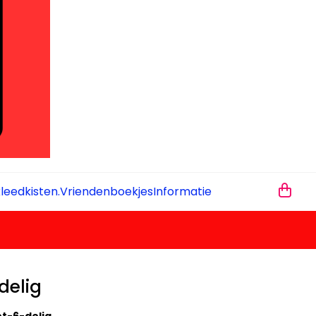
leedkisten.
Vriendenboekjes
Informatie
delig