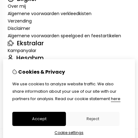
Over mij
Algemene voorwaarden verkleedkisten
Verzending
Disclaimer
Algemene voorwaarden speelgoed en feestartikelen
Ekstralar
Kampanyalar
Hesabım
Inloggen
Cookies & Privacy
Sipariş Geçmişim
Alışveriş Listem
We use cookies to analyze website traffic. We also
Müşteri Servisi
share information about your use of our site with our
İletişim
partners for analysis.
Read our cookie statement
here
Ürün İadesi
Site Haritası
Accept
Reject
Cookie settings
© Copyright 2026 |
TSB