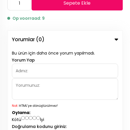
Sepete Ekle
Op voorraad: 9
Yorumlar (0)
Bu ürün için daha önce yorum yapılmadı.
Yorum Yap
Not:
HTML'ye dönüştürülmez!
Oylama:
Kötü
İyi
Doğrulama kodunu giriniz: