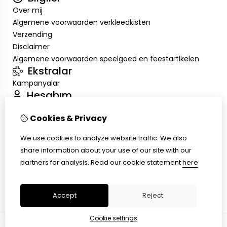
Over mij
Algemene voorwaarden verkleedkisten
Verzending
Disclaimer
Algemene voorwaarden speelgoed en feestartikelen
Ekstralar
Kampanyalar
Hesabım
Inloggen
Cookies & Privacy
Sipariş Geçmişim
Alışveriş Listem
We use cookies to analyze website traffic. We also
Müşteri Servisi
share information about your use of our site with our
İletişim
partners for analysis.
Read our cookie statement
here
Ürün İadesi
Site Haritası
Accept
Reject
Cookie settings
© Copyright 2026 |
TSB