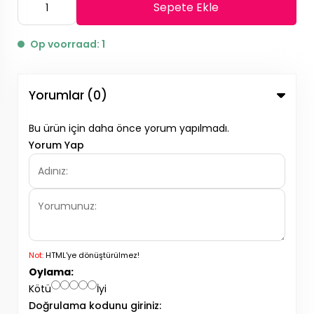
Sepete Ekle
Op voorraad: 1
Yorumlar (0)
Bu ürün için daha önce yorum yapılmadı.
Yorum Yap
Not:
HTML'ye dönüştürülmez!
Oylama:
Kötü
İyi
Doğrulama kodunu giriniz: