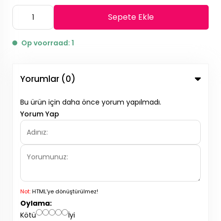
Sepete Ekle
Op voorraad: 1
Yorumlar (0)
Bu ürün için daha önce yorum yapılmadı.
Yorum Yap
Not:
HTML'ye dönüştürülmez!
Oylama:
Kötü
İyi