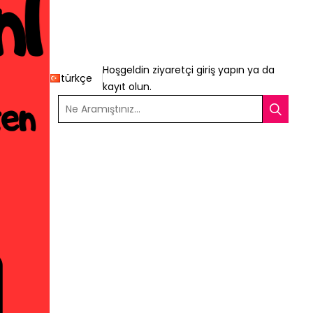
Hoşgeldin ziyaretçi
giriş yapın
ya da
türkçe
kayıt olun
.
Ne Aramıştınız...