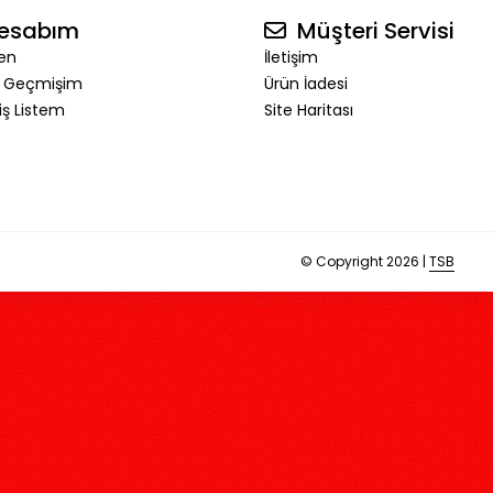
esabım
Müşteri Servisi
en
İletişim
ş Geçmişim
Ürün İadesi
riş Listem
Site Haritası
© Copyright 2026 |
TSB