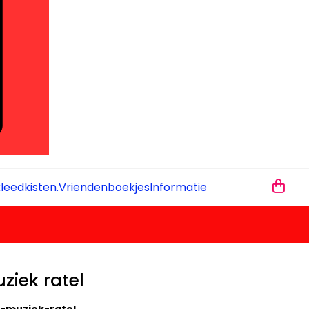
leedkisten.
Vriendenboekjes
Informatie
ziek ratel