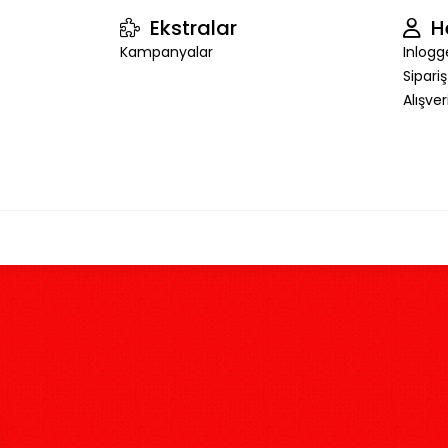
Ekstralar
H
Kampanyalar
Inlogg
Sipari
Alışve