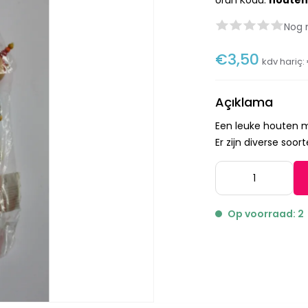
Ürün Kodu:
houten
Nog 
€3,50
kdv hariç:
Açıklama
Een leuke houten mu
Er zijn diverse soor
Op voorraad: 2