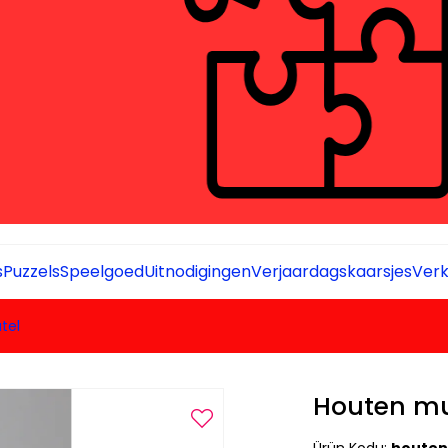
s
Puzzels
Speelgoed
Uitnodigingen
Verjaardagskaarsjes
Verk
tel
Houten mu