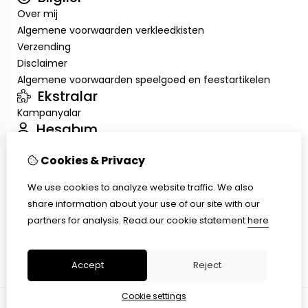
Over mij
Algemene voorwaarden verkleedkisten
Verzending
Disclaimer
Algemene voorwaarden speelgoed en feestartikelen
Ekstralar
Kampanyalar
Hesabım
Inloggen
Cookies & Privacy
Sipariş Geçmişim
Alışveriş Listem
We use cookies to analyze website traffic. We also
Müşteri Servisi
share information about your use of our site with our
İletişim
partners for analysis.
Read our cookie statement
here
Ürün İadesi
Site Haritası
Accept
Reject
Cookie settings
© Copyright 2026 |
TSB