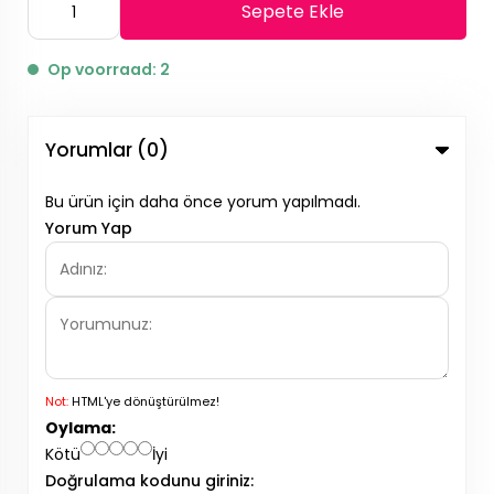
Sepete Ekle
Op voorraad: 2
Yorumlar (0)
Bu ürün için daha önce yorum yapılmadı.
Yorum Yap
Not:
HTML'ye dönüştürülmez!
Oylama:
Kötü
İyi
Doğrulama kodunu giriniz: