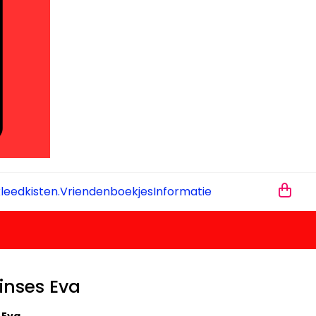
leedkisten.
Vriendenboekjes
Informatie
rinses Eva