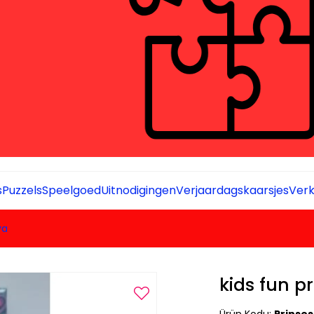
s
Puzzels
Speelgoed
Uitnodigingen
Verjaardagskaarsjes
Verk
va
kids fun p