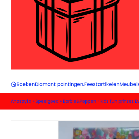
Boeken
Diamant paintingen.
Feestartikelen
Meubel
Anasayfa
»
Speelgoed
»
Barbie&Poppen
»
kids fun prinses E