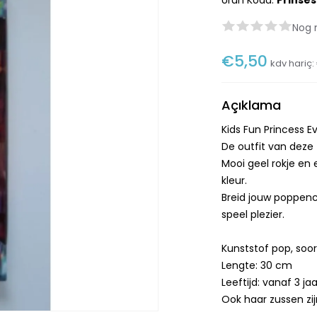
Ürün Kodu:
Prinses
Nog 
€5,50
kdv hariç:
Açıklama
Kids Fun Princess E
De outfit van deze 
Mooi geel rokje en 
kleur.
Breid jouw poppenco
speel plezier.
Kunststof pop, soor
Lengte: 30 cm
Leeftijd: vanaf 3 jaa
Ook haar zussen zij