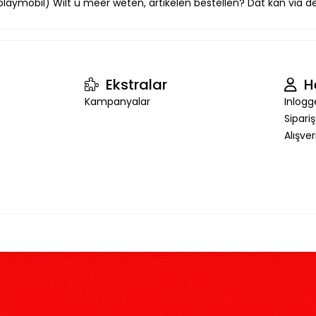
laymobil) Wilt u meer weten, artikelen bestellen? Dat kan via de 
Ekstralar
H
Kampanyalar
Inlogg
Sipari
Alışve