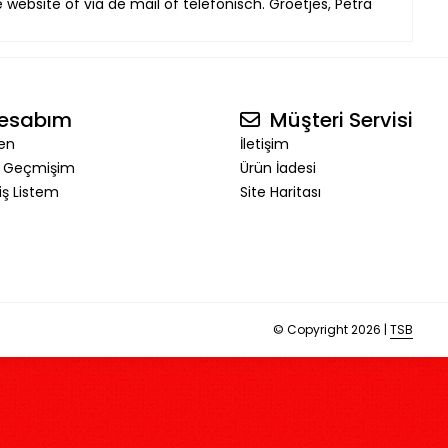
website of via de mail of telefonisch. Groetjes, Petra
esabım
Müşteri Servisi
en
İletişim
ş Geçmişim
Ürün İadesi
riş Listem
Site Haritası
© Copyright 2026 |
TSB