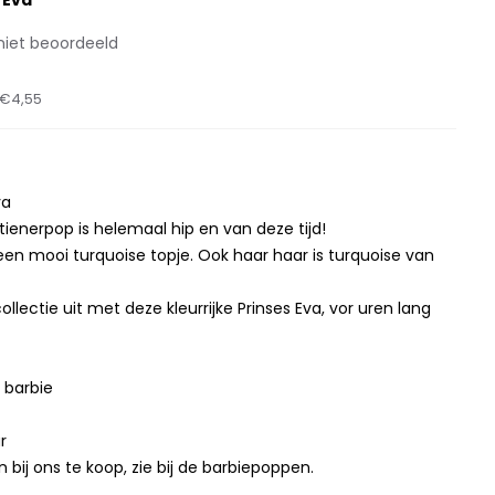
 Eva
niet beoordeeld
€4,55
va
tienerpop is helemaal hip en van deze tijd!
een mooi turquoise topje. Ook haar haar is turquoise van
llectie uit met deze kleurrijke Prinses Eva, vor uren lang
 barbie
r
n bij ons te koop, zie bij de barbiepoppen.