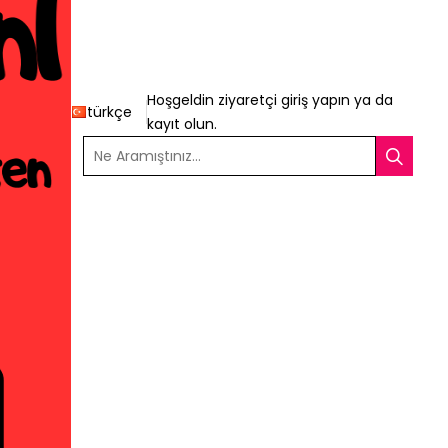
Hoşgeldin ziyaretçi
giriş yapın
ya da
türkçe
kayıt olun
.
Ne Aramıştınız...