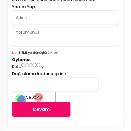
Yorum Yap
Not:
HTML'ye dönüştürülmez!
Oylama:
Kötü
İyi
Doğrulama kodunu giriniz:
Devam