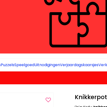
s
Puzzels
Speelgoed
Uitnodigingen
Verjaardagskaarsjes
Verk
Knikkerpo