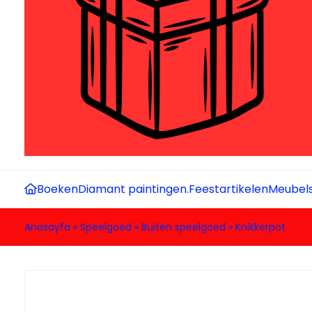
Boeken
Diamant paintingen.
Feestartikelen
Meubel
Anasayfa
»
Speelgoed
»
Buiten speelgoed
»
Knikkerpot