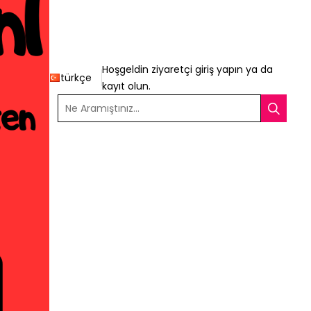
Hoşgeldin ziyaretçi
giriş yapın
ya da
türkçe
kayıt olun
.
Ne Aramıştınız...