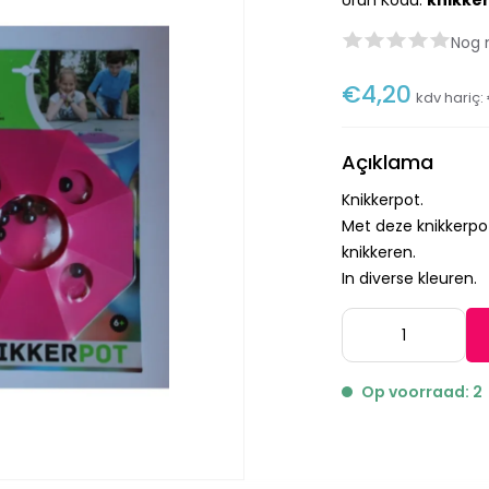
Ürün Kodu:
knikke
Nog 
€4,20
kdv hariç:
Açıklama
Knikkerpot.
Met deze knikkerpo
knikkeren.
In diverse kleuren.
Op voorraad: 2