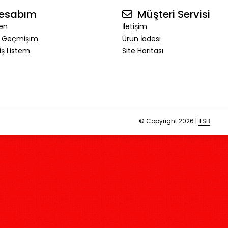
esabım
Müşteri Servisi
en
İletişim
ş Geçmişim
Ürün İadesi
riş Listem
Site Haritası
© Copyright 2026 |
TSB