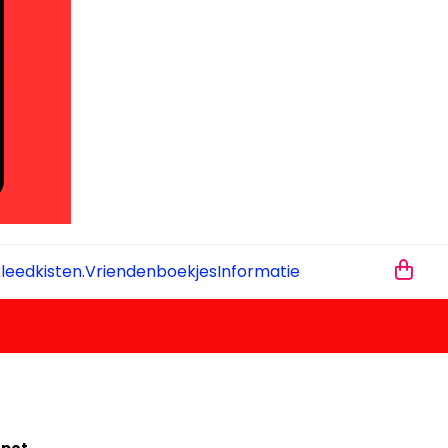
leedkisten.
Vriendenboekjes
Informatie
t