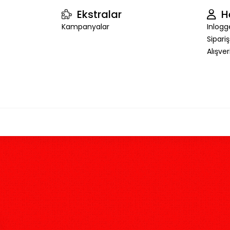
Ekstralar
H
Kampanyalar
Inlogg
Sipari
Alışve