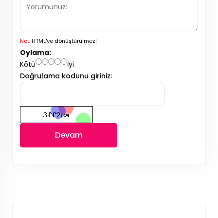
Not:
HTML'ye dönüştürülmez!
Oylama:
Kötü
İyi
Doğrulama kodunu giriniz:
Devam