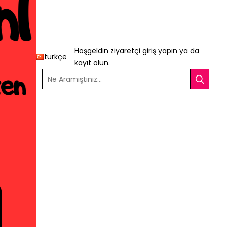
Hoşgeldin ziyaretçi
giriş yapın
ya da
türkçe
kayıt olun
.
Ne Aramıştınız...