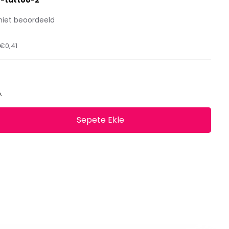
n-tattoo-2
niet beoordeeld
€0,41
.
Sepete Ekle