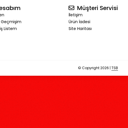
esabım
Müşteri Servisi
en
İletişim
ş Geçmişim
Ürün İadesi
riş Listem
Site Haritası
© Copyright 2026 |
TSB