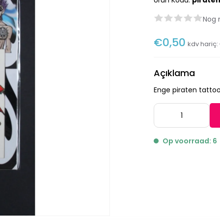
Ürün Kodu:
pirate
Nog 
€0,50
kdv hariç:
Açıklama
Enge piraten tattoo
Op voorraad: 6