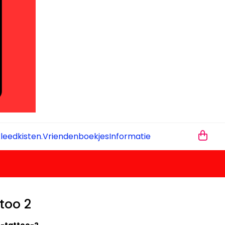
leedkisten.
Vriendenboekjes
Informatie
ttoo 2