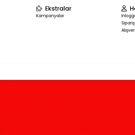
Ekstralar
H
Kampanyalar
Inlogg
Sipari
Alışve