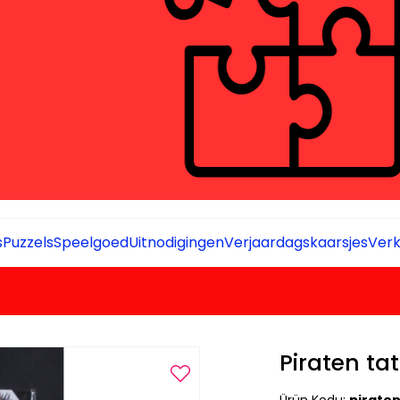
s
Puzzels
Speelgoed
Uitnodigingen
Verjaardagskaarsjes
Verk
Piraten ta