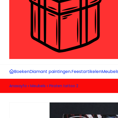
Boeken
Diamant paintingen.
Feestartikelen
Meubel
Anasayfa
»
Meubels
»
Piraten tattoo 2