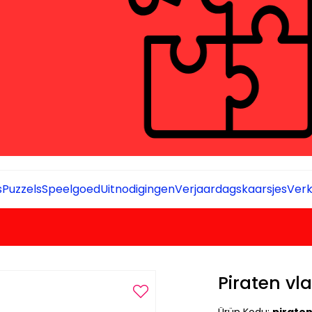
s
Puzzels
Speelgoed
Uitnodigingen
Verjaardagskaarsjes
Verk
Piraten vl