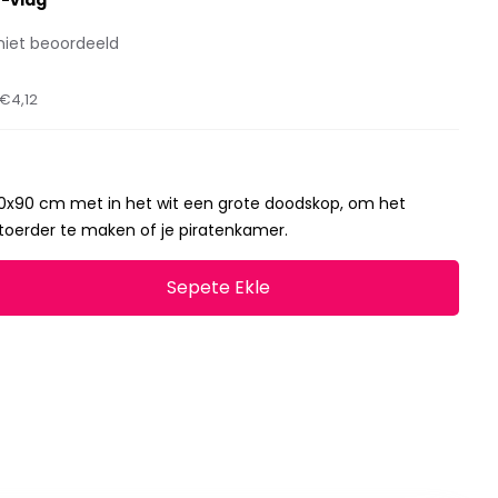
n-vlag
niet beoordeeld
€4,12
0x90 cm met in het wit een grote doodskop, om het
stoerder te maken of je piratenkamer.
Sepete Ekle