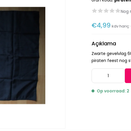
Ürün Kodu:
pirate
Nog 
€4,99
kdv hariç:
Açıklama
Zwarte gevelvlag 6
piraten feest nog 
Op voorraad: 2