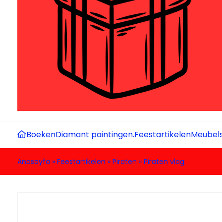
Boeken
Diamant paintingen.
Feestartikelen
Meubel
Anasayfa
»
Feestartikelen
»
Piraten
»
Piraten vlag