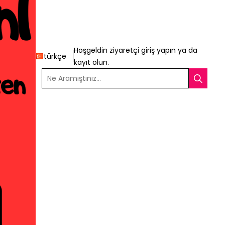
Hoşgeldin ziyaretçi
giriş yapın
ya da
türkçe
kayıt olun
.
Ne Aramıştınız...