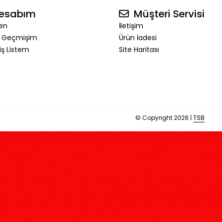
esabım
Müşteri Servisi
en
İletişim
ş Geçmişim
Ürün İadesi
riş Listem
Site Haritası
© Copyright 2026 |
TSB