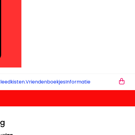
leedkisten.
Vriendenboekjes
Informatie
ag