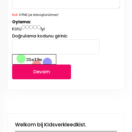
Not:
HTML'ye dönüştürülmez!
Oylama:
Kötü
İyi
Doğrulama kodunu giriniz:
Devam
Welkom bij Kidsverkleedkist.