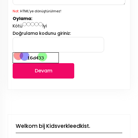
Not:
HTML'ye dönüştürülmez!
Oylama:
Kötü
İyi
Doğrulama kodunu giriniz:
Devam
Welkom bij Kidsverkleedkist.