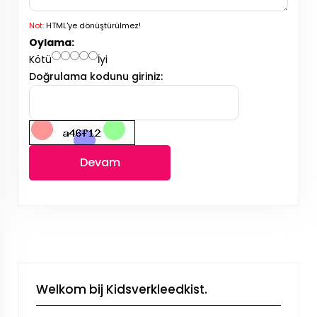
Not:
HTML'ye dönüştürülmez!
Oylama:
Kötü
İyi
Doğrulama kodunu giriniz:
Devam
Welkom bij Kidsverkleedkist.