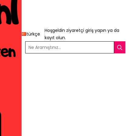
Hoşgeldin ziyaretçi
giriş yapın
ya da
türkçe
kayıt olun
.
Ne Aramıştınız...