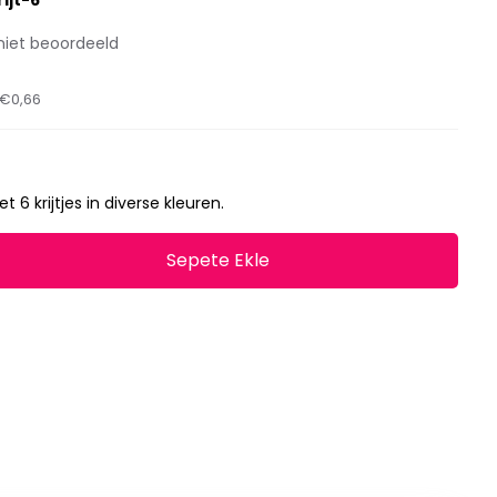
ijt-6
niet beoordeeld
€0,66
t 6 krijtjes in diverse kleuren.
Sepete Ekle