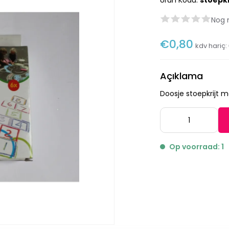
Ürün Kodu:
stoepkr
Nog 
€0,80
kdv hariç:
Açıklama
Doosje stoepkrijt me
Op voorraad: 1