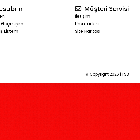
esabım
Müşteri Servisi
en
İletişim
ş Geçmişim
Ürün İadesi
riş Listem
Site Haritası
© Copyright 2026 |
TSB