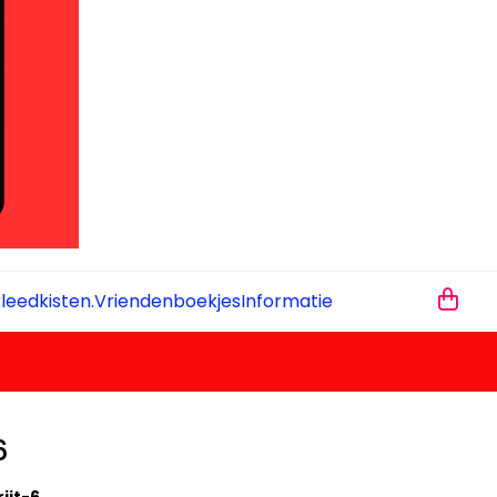
leedkisten.
Vriendenboekjes
Informatie
6