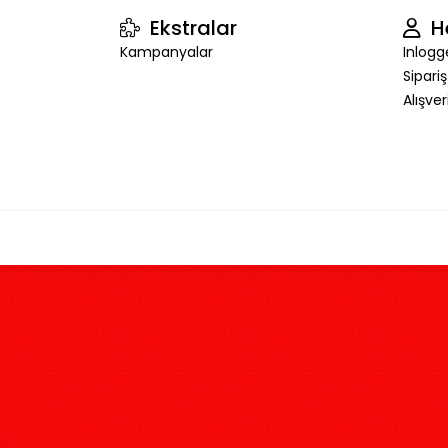
Ekstralar
H
Kampanyalar
Inlogg
Sipari
Alışve