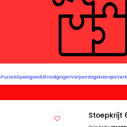
s
Puzzels
Speelgoed
Uitnodigingen
Verjaardagskaarsjes
Verk
Stoepkrijt 