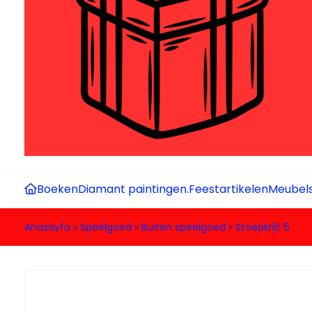
Boeken
Diamant paintingen.
Feestartikelen
Meubel
Anasayfa
»
Speelgoed
»
Buiten speelgoed
»
Stoepkrijt 6