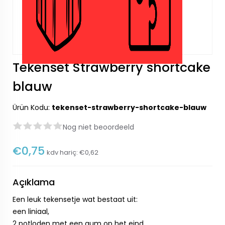
Tekenset Strawberry shortcake
blauw
Ürün Kodu:
tekenset-strawberry-shortcake-blauw
Nog niet beoordeeld
€0,75
kdv hariç:
€0,62
Açıklama
Een leuk tekensetje wat bestaat uit:
een liniaal,
2 potloden met een gum op het eind,