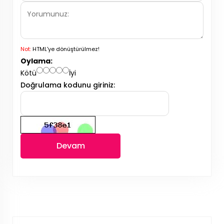
Not:
HTML'ye dönüştürülmez!
Oylama:
Kötü
İyi
Doğrulama kodunu giriniz:
Devam