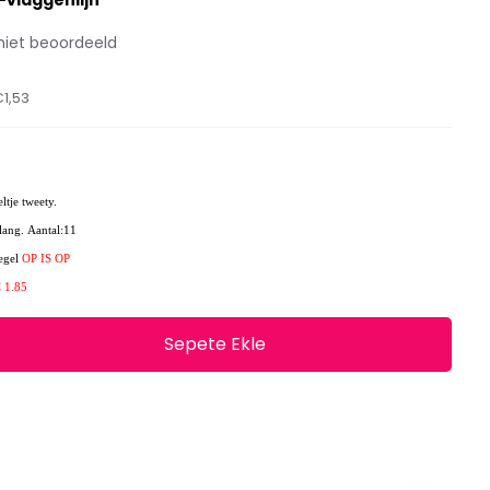
-vlaggenlijn
niet beoordeeld
1,53
ltje tweety.
 lang. Aantal:11
regel
OP IS OP
€ 1.85
Sepete Ekle