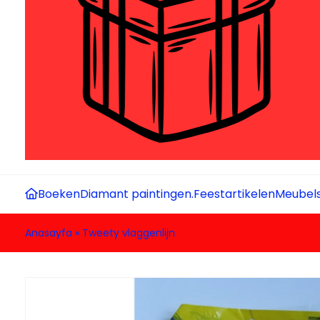
Boeken
Diamant paintingen.
Feestartikelen
Meubel
Anasayfa
»
Tweety vlaggenlijn