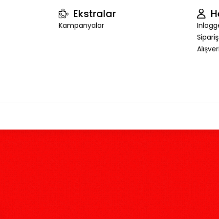
Ekstralar
H
Kampanyalar
Inlogg
Sipari
Alışve