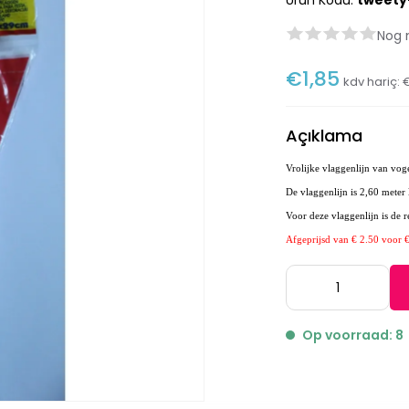
Ürün Kodu:
tweety
Nog 
€1,85
kdv hariç:
€
Açıklama
Vrolijke vlaggenlijn van voge
De vlaggenlijn is 2,60 meter
Voor deze vlaggenlijn is de 
Afgeprijsd van € 2.50 voor 
Op voorraad: 8