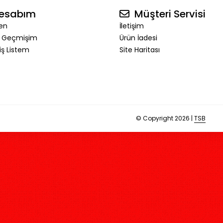
esabım
Müşteri Servisi
en
İletişim
ş Geçmişim
Ürün İadesi
riş Listem
Site Haritası
© Copyright 2026 |
TSB