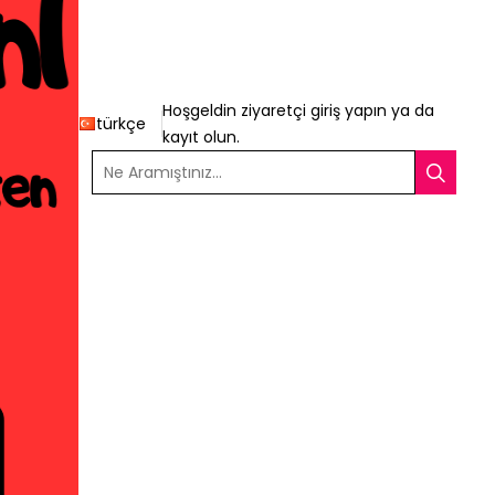
Hoşgeldin ziyaretçi
giriş yapın
ya da
türkçe
kayıt olun
.
Ne Aramıştınız...