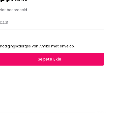
igingen-amika
niet beoordeeld
€2,31
tnodigingskaartjes van Amika met envelop.
Sepete Ekle