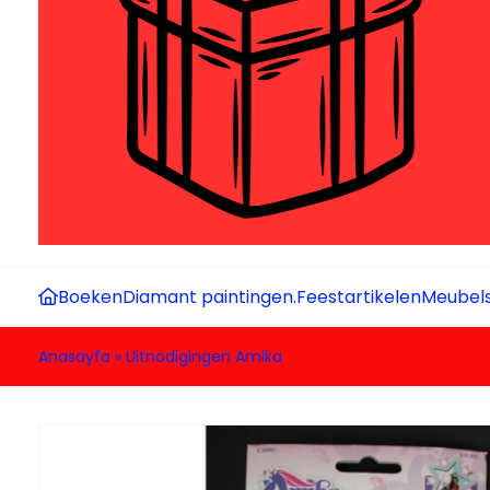
Boeken
Diamant paintingen.
Feestartikelen
Meubel
Anasayfa
»
Uitnodigingen Amika