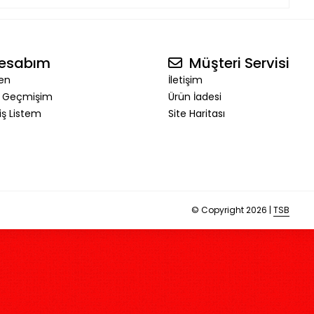
esabım
Müşteri Servisi
en
İletişim
ş Geçmişim
Ürün İadesi
riş Listem
Site Haritası
© Copyright 2026 |
TSB