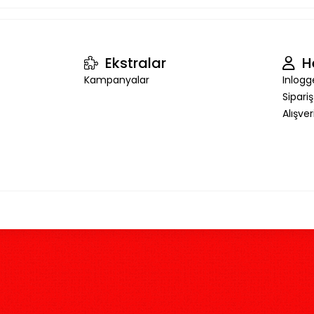
Ekstralar
H
Kampanyalar
Inlogg
Sipari
Alışve