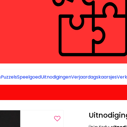
s
Puzzels
Speelgoed
Uitnodigingen
Verjaardagskaarsjes
Verk
Uitnodigi