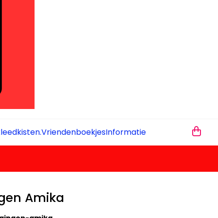
leedkisten.
Vriendenboekjes
Informatie
ngen Amika