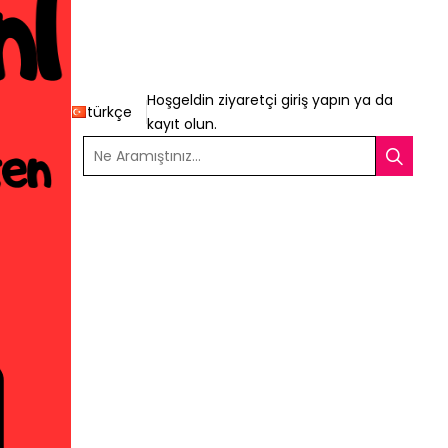
Hoşgeldin ziyaretçi
giriş yapın
ya da
türkçe
kayıt olun
.
Ne Aramıştınız...