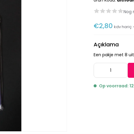
Ürün Kodu:
uitnod
Nog 
€2,80
kdv hariç:
Açıklama
Een pakje met 8 ui
Op voorraad: 12