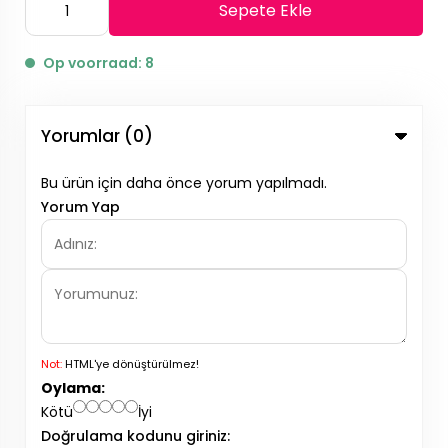
Sepete Ekle
Op voorraad: 8
Yorumlar (0)
Bu ürün için daha önce yorum yapılmadı.
Yorum Yap
Not:
HTML'ye dönüştürülmez!
Oylama:
Kötü
İyi
Doğrulama kodunu giriniz: