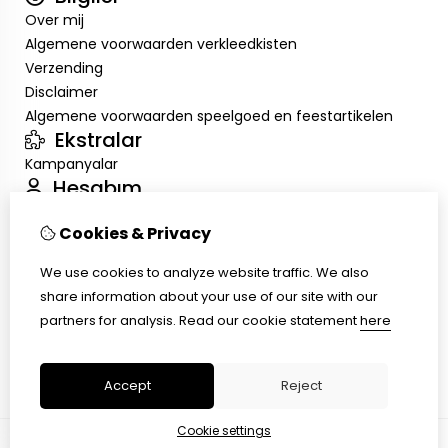
Over mij
Algemene voorwaarden verkleedkisten
Verzending
Disclaimer
Algemene voorwaarden speelgoed en feestartikelen
Ekstralar
Kampanyalar
Hesabım
Inloggen
Cookies & Privacy
Sipariş Geçmişim
Alışveriş Listem
We use cookies to analyze website traffic. We also
Müşteri Servisi
share information about your use of our site with our
İletişim
partners for analysis.
Read our cookie statement
here
Ürün İadesi
Site Haritası
Accept
Reject
Cookie settings
© Copyright 2026 |
TSB