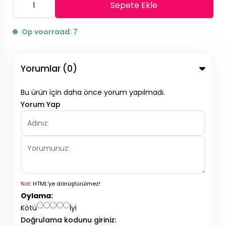
Sepete Ekle
Op voorraad: 7
Yorumlar (0)
Bu ürün için daha önce yorum yapılmadı.
Yorum Yap
Not:
HTML'ye dönüştürülmez!
Oylama:
Kötü
İyi
Doğrulama kodunu giriniz: