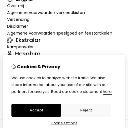
Over mij
Algemene voorwaarden verkleedkisten
Verzending
Disclaimer
Algemene voorwaarden speelgoed en feestartikelen
Ekstralar
Kampanyalar
Hesabım
Inloggen
Cookies & Privacy
Sipariş Geçmişim
Alışveriş Listem
We use cookies to analyze website traffic. We also
Müşteri Servisi
share information about your use of our site with our
İletişim
partners for analysis.
Read our cookie statement
here
Ürün İadesi
Site Haritası
Accept
Reject
Cookie settings
© Copyright 2026 |
TSB