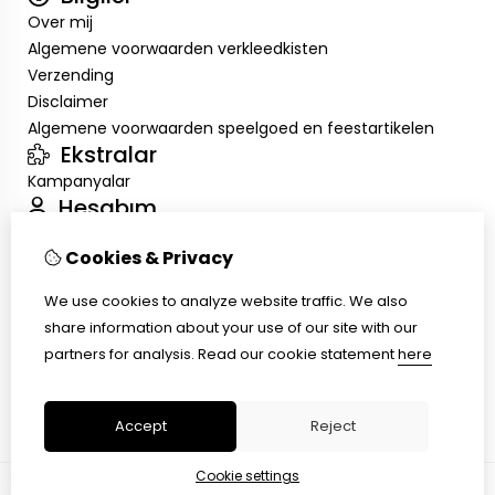
Over mij
Algemene voorwaarden verkleedkisten
Verzending
Disclaimer
Algemene voorwaarden speelgoed en feestartikelen
Ekstralar
Kampanyalar
Hesabım
Inloggen
Cookies & Privacy
Sipariş Geçmişim
Alışveriş Listem
We use cookies to analyze website traffic. We also
Müşteri Servisi
share information about your use of our site with our
İletişim
partners for analysis.
Read our cookie statement
here
Ürün İadesi
Site Haritası
Accept
Reject
Cookie settings
© Copyright 2026 |
TSB