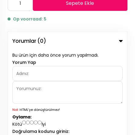
Sepete Ekle
Op voorraad: 5
Yorumlar (0)
Bu ürün için daha önce yorum yapılmadı.
Yorum Yap
Not:
HTML'ye dönüştürülmez!
Oylama:
Kötü
İyi
Doğrulama kodunu giriniz: