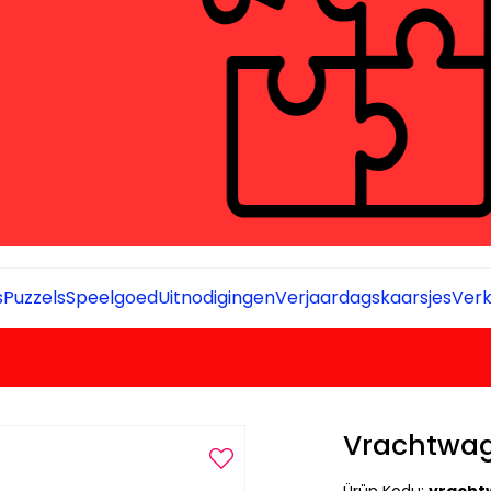
s
Puzzels
Speelgoed
Uitnodigingen
Verjaardagskaarsjes
Verk
Vrachtwa