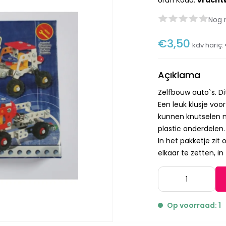
Ürün Kodu:
vracht
Nog 
€3,50
kdv hariç:
Açıklama
Zelfbouw auto`s. D
Een leuk klusje voo
kunnen knutselen 
plastic onderdelen.
In het pakketje zit
elkaar te zetten, in
Op voorraad: 1