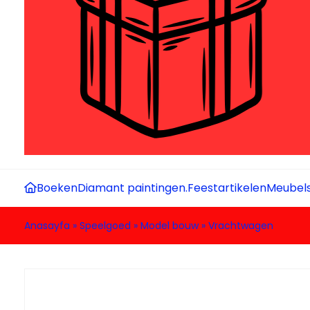
Boeken
Diamant paintingen.
Feestartikelen
Meubel
Anasayfa
»
Speelgoed
»
Model bouw
»
Vrachtwagen