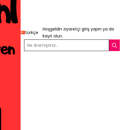
Hoşgeldin ziyaretçi
giriş yapın
ya da
türkçe
kayıt olun
.
Ne Aramıştınız...