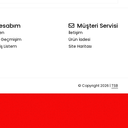
esabım
Müşteri Servisi
en
İletişim
ş Geçmişim
Ürün İadesi
riş Listem
Site Haritası
© Copyright 2026 |
TSB