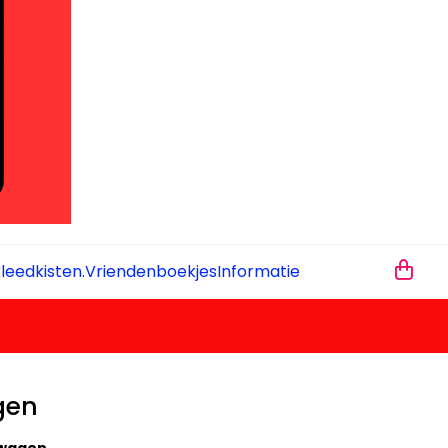
leedkisten.
Vriendenboekjes
Informatie
gen