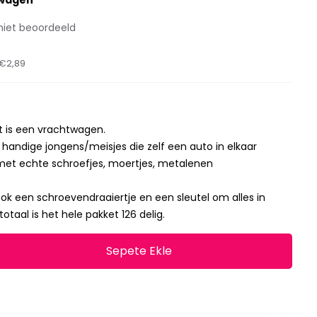
wagen
niet beoordeeld
€2,89
it is een vrachtwagen.
r handige jongens/meisjes die zelf een auto in elkaar
met echte schroefjes, moertjes, metalenen
 ook een schroevendraaiertje en een sleutel om alles in
 totaal is het hele pakket 126 delig.
Sepete Ekle