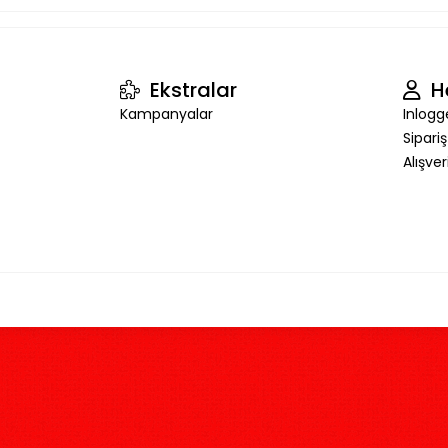
Ekstralar
H
Kampanyalar
Inlogg
Sipari
Alışve