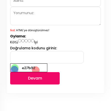
Not:
HTML'ye dönüştürülmez!
Oylama:
Kötü
İyi
Doğrulama kodunu giriniz:
Devam