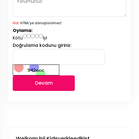
Not:
HTML'ye dönüştürülmez!
Oylama:
Kötü
İyi
Doğrulama kodunu giriniz:
Devam
Welkom bij Kidsverkleedkist.