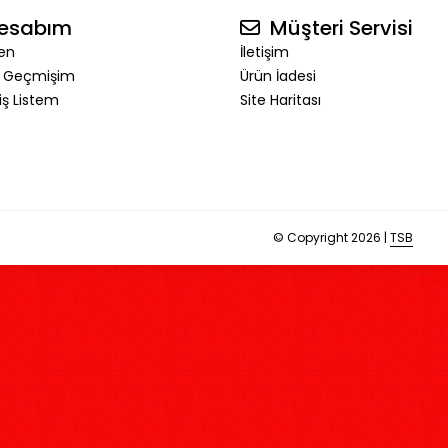
esabım
Müşteri Servisi
en
İletişim
ş Geçmişim
Ürün İadesi
riş Listem
Site Haritası
© Copyright 2026 |
TSB