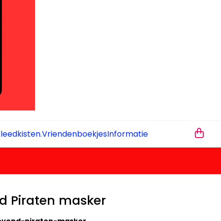
leedkisten.
Vriendenboekjes
Informatie
nd Piraten masker