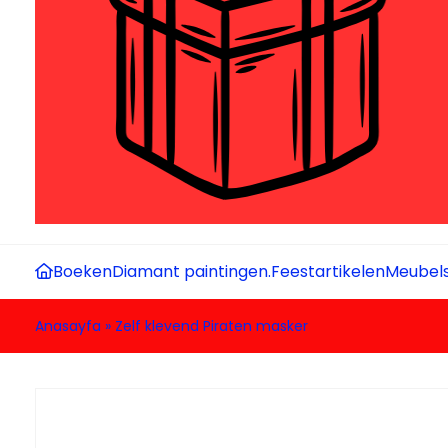
Boeken
Diamant paintingen.
Feestartikelen
Meubel
Anasayfa
»
Zelf klevend Piraten masker