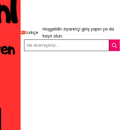
Hoşgeldin ziyaretçi
giriş yapın
ya da
türkçe
kayıt olun
.
Ne Aramıştınız...