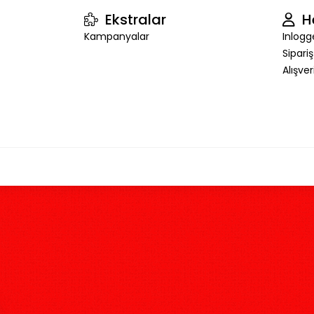
Ekstralar
H
Kampanyalar
Inlogg
Sipari
Alışve