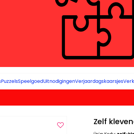
s
Puzzels
Speelgoed
Uitnodigingen
Verjaardagskaarsjes
Verk
Zelf kleve