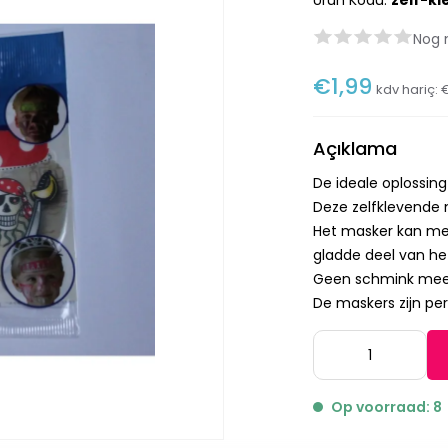
Ürün Kodu:
zelf-k
Nog 
€1,99
kdv hariç:
Açıklama
De ideale oplossing 
Deze zelfklevende m
Het masker kan mee
gladde deel van het
Geen schmink meer
De maskers zijn per
Op voorraad: 8